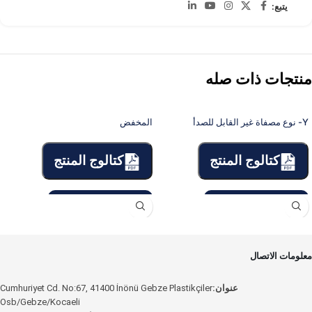
يتبع:
منتجات ذات صله
Y- نوع مصفاة غير القابل للصدأ
المخفض
كتالوج المنتج
كتالوج المنتج
معلومات الاتصال
عنوان:
Cumhuriyet Cd. No:67, 41400 İnönü Gebze Plastikçiler
Osb/Gebze/Kocaeli