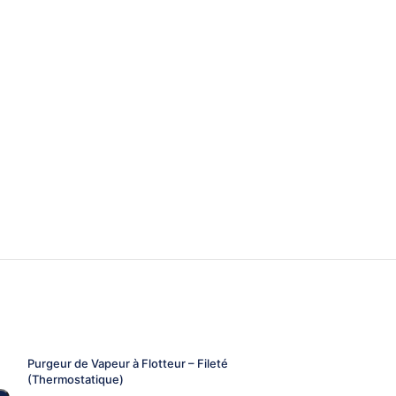
Purgeur de Vapeur à Flotteur – Fileté
Purgeur de Vape
(Thermostatique)
Acier Inoxydable