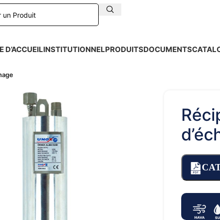
E D’ACCUEIL
INSTITUTIONNEL
PRODUITS
DOCUMENTS
CATAL
nnage
Réci
d’éc
CA