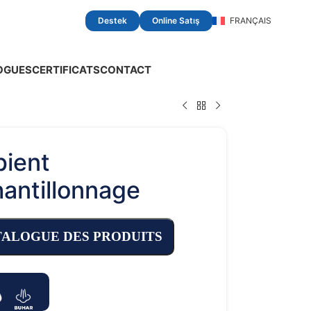
Destek
Online Satış
FRANÇAIS
OGUES
CERTIFICATS
CONTACT
pient
hantillonnage
TALOGUE DES PRODUITS