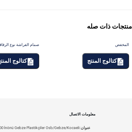
منتجات ذات صله
المخفض
صمام الفراشة نوع الرقاقة
كتالوج المنتج
كتالوج المنت
معلومات الاتصال
عنوان:
00 İnönü Gebze Plastikçiler Osb/Gebze/Kocaeli