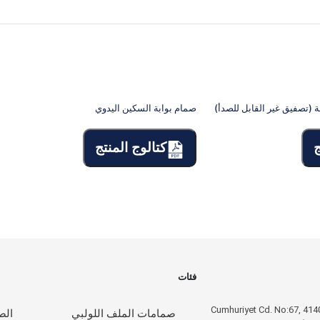
 (تصفيق غير القابل للصدأ)
صمام بوابة السكين اليدوي
ج
كتالوج المنتج
فئات
Cumhuriyet Cd. No:67, 414
صمامات الملف اللولبي
الص