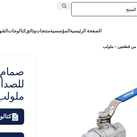
الصفحة الرئيسية
المؤسسية
منتجات
وثائق
كتالوجات
الشه
 من قطعتين – ملولب
صمام 
للصدأ
ملولب
كتالو