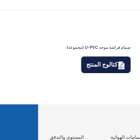
صمام فراشة موجه U-PVC (مجموعة)
صمام كروي ذو حواف
كتالوج المنتج
كتالوج الم
مامات الهوائية
المستوى والتدفق