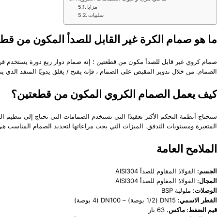
مزايا
سلبيات
ما هو صمام الكرة غير القابل للصدأ المكون من قط
صمام كروي غير قابل للصدأ مكون من قطعتين ؛ إنه صمام دوار ربع دورة يستخدم قرصًا
الصمام. من خلال تدوير المقبض على الصمام ، فإنه يفتح / يغلق يدويًا المنفذ الذي 
كيف يعمل الصمام الكروي المكون من قطعتين؟
ستحتاج أنظمة التحكم الأكثر تعقيدًا التي تستخدم الصمامات التي تحتاج إلى تنظيم
المتغيرة ومستويات التدفق. الميزات التي يجب مراعاتها لتحديد الصمام المناسب هي 
الملامح العامة
الجسم:
الفولاذ المقاوم للصدأ AISI304
المجال:
الفولاذ المقاوم للصدأ AISI304
الوصلات:
ملولبة BSP
القطر الاسمي:
DN15 (1/2 بوصة) – DN100 (4 بوصة)
قيم الضغط: ماكس.
63 بار