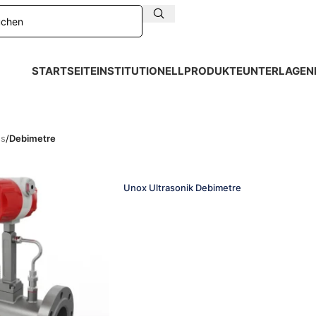
STARTSEITE
INSTITUTIONELL
PRODUKTE
UNTERLAGEN
ss
/
Debimetre
Unox Ultrasonik Debimetre