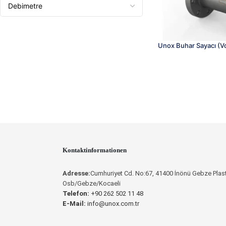
Unox Buhar Sayacı (V
Kontaktinformationen
Adresse:
Cumhuriyet Cd. No:67, 41400 İnönü Gebze Plast
Osb/Gebze/Kocaeli
Telefon:
+90 262 502 11 48
E-Mail:
info@unox.com.tr