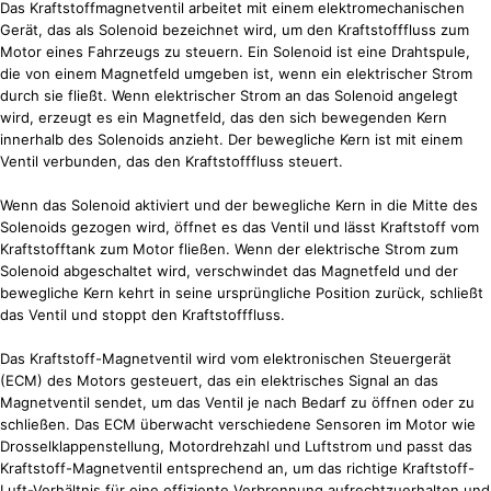
Das Kraftstoffmagnetventil arbeitet mit einem elektromechanischen
Gerät, das als Solenoid bezeichnet wird, um den Kraftstofffluss zum
Motor eines Fahrzeugs zu steuern. Ein Solenoid ist eine Drahtspule,
die von einem Magnetfeld umgeben ist, wenn ein elektrischer Strom
durch sie fließt. Wenn elektrischer Strom an das Solenoid angelegt
wird, erzeugt es ein Magnetfeld, das den sich bewegenden Kern
innerhalb des Solenoids anzieht. Der bewegliche Kern ist mit einem
Ventil verbunden, das den Kraftstofffluss steuert.
Wenn das Solenoid aktiviert und der bewegliche Kern in die Mitte des
Solenoids gezogen wird, öffnet es das Ventil und lässt Kraftstoff vom
Kraftstofftank zum Motor fließen. Wenn der elektrische Strom zum
Solenoid abgeschaltet wird, verschwindet das Magnetfeld und der
bewegliche Kern kehrt in seine ursprüngliche Position zurück, schließt
das Ventil und stoppt den Kraftstofffluss.
Das Kraftstoff-Magnetventil wird vom elektronischen Steuergerät
(ECM) des Motors gesteuert, das ein elektrisches Signal an das
Magnetventil sendet, um das Ventil je nach Bedarf zu öffnen oder zu
schließen. Das ECM überwacht verschiedene Sensoren im Motor wie
Drosselklappenstellung, Motordrehzahl und Luftstrom und passt das
Kraftstoff-Magnetventil entsprechend an, um das richtige Kraftstoff-
Luft-Verhältnis für eine effiziente Verbrennung aufrechtzuerhalten und