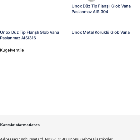
Unox Düz Tip Flanşlı Glob Vana
Paslanmaz AISI304
Unox Düz Tip Flanşlı Glob Vana
Unox Metal Körüklü Glob Vana
Paslanmaz AISI316
Kugelventile
Kontaktinformationen
Adresse:
Cumhuriyet Cd. No:67, 41400 İnönü Gebze Plastikçiler