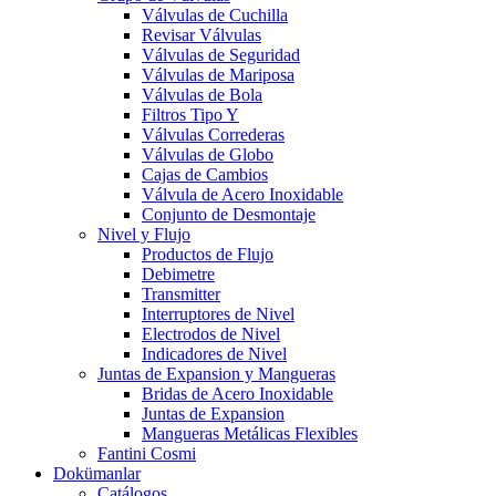
Válvulas de Cuchilla
Revisar Válvulas
Válvulas de Seguridad
Válvulas de Mariposa
Válvulas de Bola
Filtros Tipo Y
Válvulas Correderas
Válvulas de Globo
Cajas de Cambios
Válvula de Acero Inoxidable
Conjunto de Desmontaje
Nivel y Flujo
Productos de Flujo
Debimetre
Transmitter
Interruptores de Nivel
Electrodos de Nivel
Indicadores de Nivel
Juntas de Expansion y Mangueras
Bridas de Acero Inoxidable
Juntas de Expansion
Mangueras Metálicas Flexibles
Fantini Cosmi
Dokümanlar
Catálogos