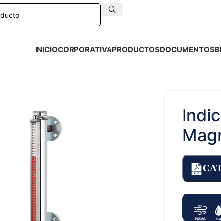
INICIO
CORPORATIVA
PRODUCTOS
DOCUMENTOS
B
Indi
Magn
CA