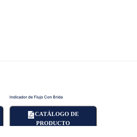
Indicador de Flujo Con Brida
Indicador de Fluj
CATÁLOGO DE
CA
PRODUCTO
P