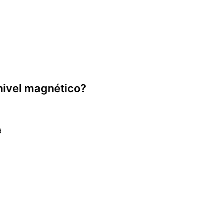
 nivel magnético?
d