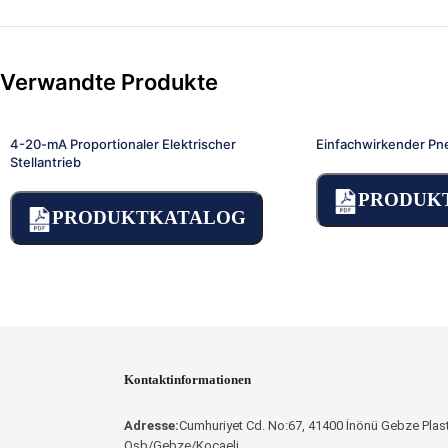
Verwandte Produkte
4-20-mA Proportionaler Elektrischer
Einfachwirkender Pne
Stellantrieb
PRODUK
PRODUKTKATALOG
BEDIENUN
Kontaktinformationen
Adresse:
Cumhuriyet Cd. No:67, 41400 İnönü Gebze Plast
Osb/Gebze/Kocaeli