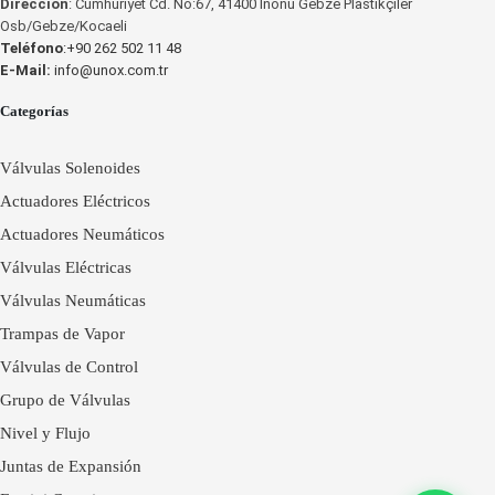
Dirección
: Cumhuriyet Cd. No:67, 41400 İnönü Gebze Plastikçiler
Osb/Gebze/Kocaeli
Teléfono
:+90 262 502 11 48
E-Mail:
info@unox.com.tr
Categorías
Válvulas Solenoides
Actuadores Eléctricos
Actuadores Neumáticos
Válvulas Eléctricas
Válvulas Neumáticas
Trampas de Vapor
Válvulas de Control
Grupo de Válvulas
Nivel y Flujo
Juntas de Expansión