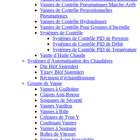
Vannes de Contrôle Pneumatiques Marche-Arrêt
Vannes de Contrôle Proportionnelles
Pneumatiques
Vannes de Contrôle Hydrauliques
Vannes de Contrôle Pour Groupes d’Incendie
Systèmes de Contrôle
Systèmes de Contrôle PID de Pression
Systèmes de Contrôle PID de Débit
Systèmes de Contrôle PID de Température
Vanne d’Huile Chaude
Systèmes d’Automatisation des Chaudières
Dip Blöf Sistemleri
Yüzey Blöf Sistemleri
Récipient d’échantillonnage
Groupe de Vanne
Vannes à Guillotine
Clapets Anti-Retour
Soupapes de Sécurité
Vannes Vapillon
Vannes à Bille
Crépines de Type Y
Coulissant Vannes
Vannes à Soupape
Boîtes de Vitesses
Vanne en Acier Inoxydable