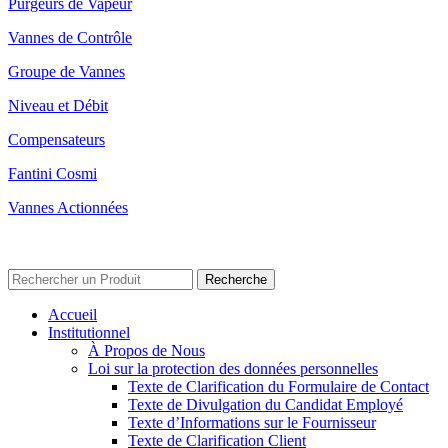
Purgeurs de Vapeur
Vannes de Contrôle
Groupe de Vannes
Niveau et Débit
Compensateurs
Fantini Cosmi
Vannes Actionnées
© 2023 Unox Valve Company Tous Droits Réservés.
Conditions d'Utilisation - Texte KVKK
Recherche
Accueil
Institutionnel
À Propos de Nous
Loi sur la protection des données personnelles
Texte de Clarification du Formulaire de Contact
Texte de Divulgation du Candidat Employé
Texte d’Informations sur le Fournisseur
Texte de Clarification Client