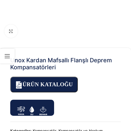
Click to enlarge
Unox Kardan Mafsallı Flanşlı Deprem
Kompansatörleri
ÜRÜN KATALOĞU
Kategoriler:
Kompansatör
,
Kompansatör ve Hortum