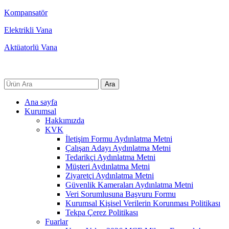
Kompansatör
Elektrikli Vana
Aktüatorlü Vana
© 2026 Unox Valve Company Tüm Hakları Saklıdır.
Kullanım Koşulları - KVKK Metni
Ara
Ana sayfa
Kurumsal
Hakkımızda
KVK
İletişim Formu Aydınlatma Metni
Çalışan Adayı Aydınlatma Metni
Tedarikçi Aydınlatma Metni
Müşteri Aydınlatma Metni
Ziyaretçi Aydınlatma Metni
Güvenlik Kameraları Aydınlatma Metni
Veri Sorumlusuna Başvuru Formu
Kurumsal Kişisel Verilerin Korunması Politikası
Tekpa Çerez Politikası
Fuarlar