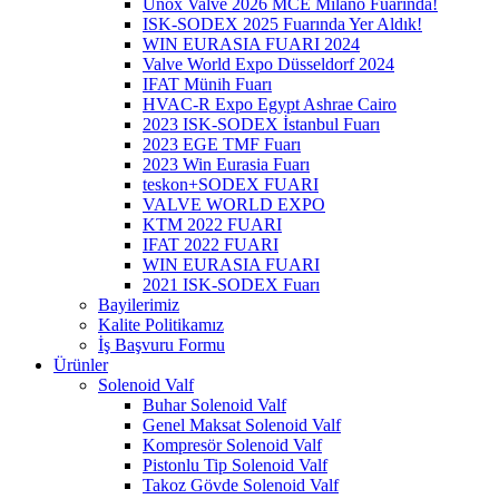
Unox Valve 2026 MCE Milano Fuarında!
ISK-SODEX 2025 Fuarında Yer Aldık!
WIN EURASIA FUARI 2024
Valve World Expo Düsseldorf 2024
IFAT Münih Fuarı
HVAC-R Expo Egypt Ashrae Cairo
2023 ISK-SODEX İstanbul Fuarı
2023 EGE TMF Fuarı
2023 Win Eurasia Fuarı
teskon+SODEX FUARI
VALVE WORLD EXPO
KTM 2022 FUARI
IFAT 2022 FUARI
WIN EURASIA FUARI
2021 ISK-SODEX Fuarı
Bayilerimiz
Kalite Politikamız
İş Başvuru Formu
Ürünler
Solenoid Valf
Buhar Solenoid Valf
Genel Maksat Solenoid Valf
Kompresör Solenoid Valf
Pistonlu Tip Solenoid Valf
Takoz Gövde Solenoid Valf