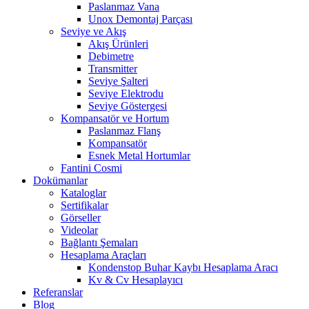
Paslanmaz Vana
Unox Demontaj Parçası
Seviye ve Akış
Akış Ürünleri
Debimetre
Transmitter
Seviye Şalteri
Seviye Elektrodu
Seviye Göstergesi
Kompansatör ve Hortum
Paslanmaz Flanş
Kompansatör
Esnek Metal Hortumlar
Fantini Cosmi
Dokümanlar
Kataloglar
Sertifikalar
Görseller
Videolar
Bağlantı Şemaları
Hesaplama Araçları
Kondenstop Buhar Kaybı Hesaplama Aracı
Kv & Cv Hesaplayıcı
Referanslar
Blog