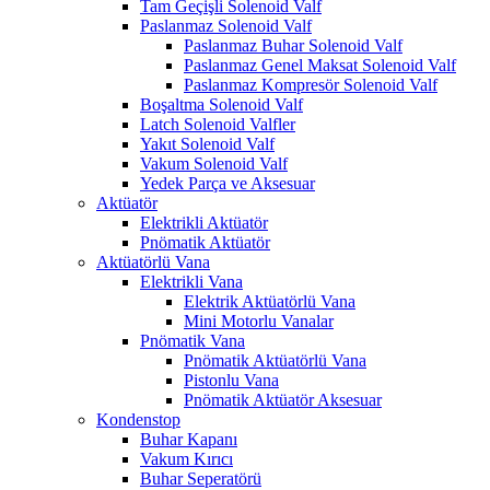
Tam Geçişli Solenoid Valf
Paslanmaz Solenoid Valf
Paslanmaz Buhar Solenoid Valf
Paslanmaz Genel Maksat Solenoid Valf
Paslanmaz Kompresör Solenoid Valf
Boşaltma Solenoid Valf
Latch Solenoid Valfler
Yakıt Solenoid Valf
Vakum Solenoid Valf
Yedek Parça ve Aksesuar
Aktüatör
Elektrikli Aktüatör
Pnömatik Aktüatör
Aktüatörlü Vana
Elektrikli Vana
Elektrik Aktüatörlü Vana
Mini Motorlu Vanalar
Pnömatik Vana
Pnömatik Aktüatörlü Vana
Pistonlu Vana
Pnömatik Aktüatör Aksesuar
Kondenstop
Buhar Kapanı
Vakum Kırıcı
Buhar Seperatörü