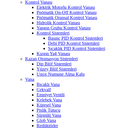
Kontrol Vanası
Elektrik Motorlu Kontrol Vanası
Pnömatik On-Off Kontrol Vanası
Pnömatik Oransal Kontrol Vanası
Hidrolik Kontrol Vanası
Yangın Grubu Kontrol Vanası
Kontrol Sistemleri
Basınç PID Kontrol Sistemleri
Debi PID Kontrol Sistemleri
Sıcaklık PID Kontrol Sistemleri
Kızgın Yağ Vanası
Kazan Otomasyon Sistemleri
Dip Blöf Sistemleri
Yüzey Blöf Sistemleri
Unox Numune Alma Kabı
Vana
Bıçaklı Vana
Çekvalf
Emniyet Ventili
Kelebek Vana
Küresel Vana
Pislik Tutucu
Sürgülü Vana
Glob Vana
Redüktörler